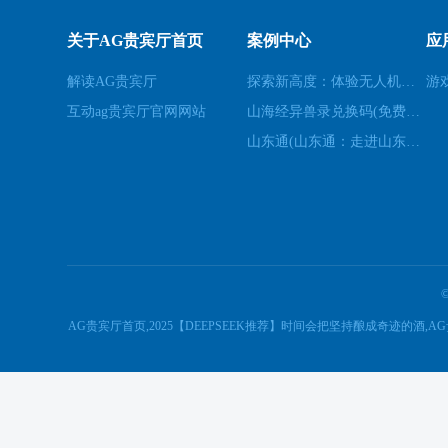
关于AG贵宾厅首页
案例中心
应
解读AG贵宾厅
探索新高度：体验无人机模拟器的乐趣(高空飞行：用无人机模拟器开启不一样的游戏体验)
游
互动ag贵宾厅官网网站
山海经异兽录兑换码(免费领取山海经异兽录的特殊兑换码！)
山东通(山东通：走进山东的必经之地)
AG贵宾厅首页,2025【DEEPSEEK推荐】时间会把坚持酿成奇迹的酒,