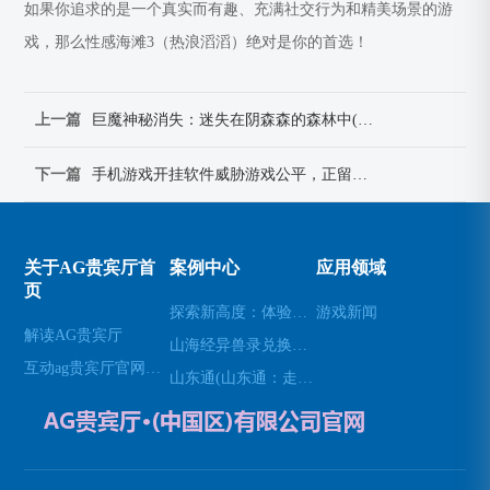
如果你追求的是一个真实而有趣、充满社交行为和精美场景的游
戏，那么性感海滩3（热浪滔滔）绝对是你的首选！
上一篇
巨魔神秘消失：迷失在阴森森的森林中(巨魔神秘消失续：阴森森的森林中的奇遇)
下一篇
手机游戏开挂软件威胁游戏公平，正留下诸多隐患(手机游戏开挂软件威胁游戏公平，引来盗号风险。)
关于AG贵宾厅首
案例中心
应用领域
页
探索新高度：体验无人机模拟器的乐趣(高空飞行：用无人机模拟器开启不一样的游戏体验)
游戏新闻
解读AG贵宾厅
山海经异兽录兑换码(免费领取山海经异兽录的特殊兑换码！)
互动ag贵宾厅官网网站
山东通(山东通：走进山东的必经之地)